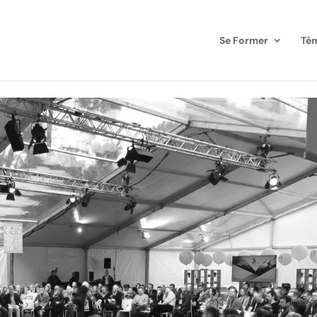
Se Former
Té