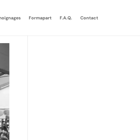
moignages
Formapart
F.A.Q.
Contact