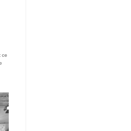
t ce
e