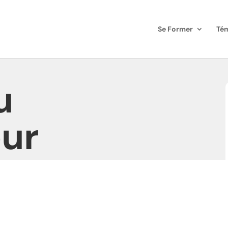
Se Former
Té
u
eur