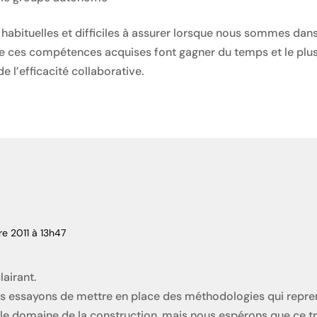
habituelles et difficiles à assurer lorsque nous sommes dans
ue ces compétences acquises font gagner du temps et le plu
e l’efficacité collaborative.
re 2011 à 13h47
lairant.
 essayons de mettre en place des méthodologies qui repren
s le domaine de la construction, mais nous espérons que ce t