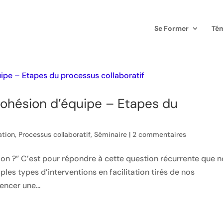
Se Former
Té
 cohésion d’équipe – Etapes du
ation
,
Processus collaboratif
,
Séminaire
|
2 commentaires
tion ?” C’est pour répondre à cette question récurrente que 
es types d’interventions en facilitation tirés de nos
ncer une...