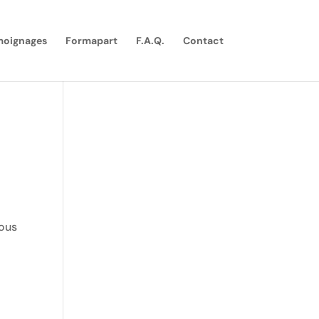
moignages
Formapart
F.A.Q.
Contact
nous