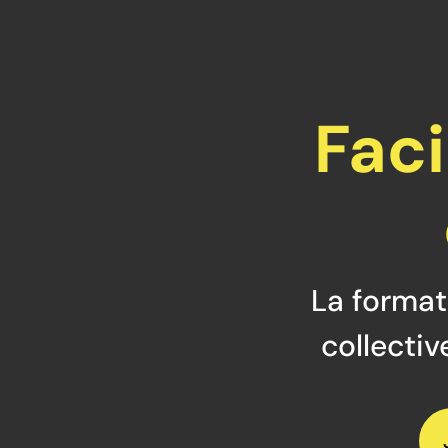
Faci
La formati
collectiv