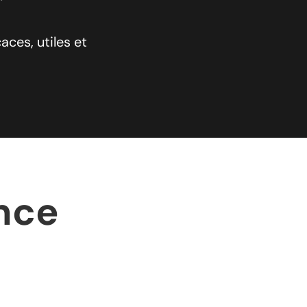
aces, utiles et
ance