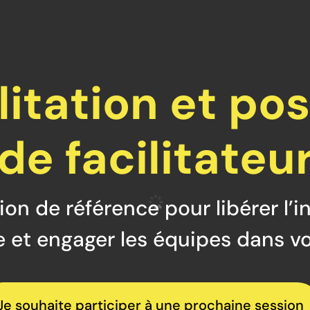
Se Former
Té
litation et po
de facilitateu
on de référence pour libérer l’i
e et engager les équipes dans v
Je souhaite participer à une prochaine session