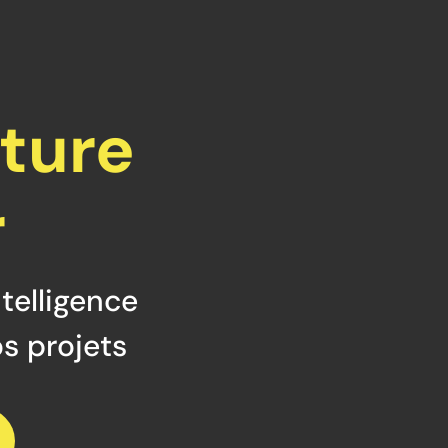
moignages
Formapart
F.A.Q.
Contact
sture
r
ntelligence
os projets