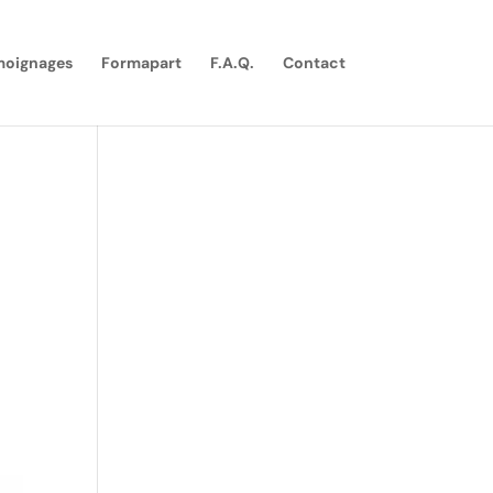
moignages
Formapart
F.A.Q.
Contact