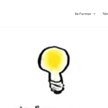
Se Former
Té