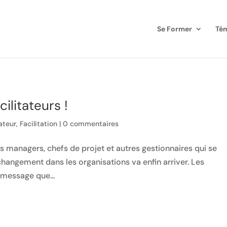
Se Former
Té
ilitateurs !
tateur
,
Facilitation
|
0 commentaires
s managers, chefs de projet et autres gestionnaires qui se
hangement dans les organisations va enfin arriver. Les
e message que...