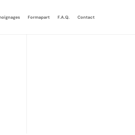
moignages
Formapart
F.A.Q.
Contact