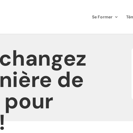
Se Former
Té
 changez
nière de
r pour
!