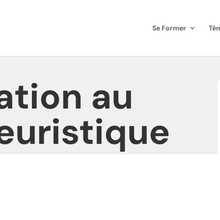
Se Former
Té
tation au
euristique