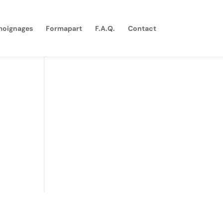
moignages
Formapart
F.A.Q.
Contact