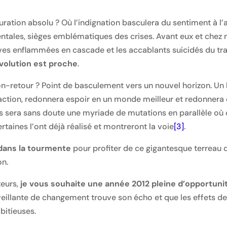
ration absolu ? Où l’indignation basculera du sentiment à l’a
tales, sièges emblématiques des crises. Avant eux et chez no
èves enflammées en cascade et les accablants suicidés du tra
évolution est proche
.
-retour ? Point de basculement vers un nouvel horizon. Un h
ction, redonnera espoir en un monde meilleur et redonnera e
s sera sans doute une myriade de mutations en parallèle où
rtaines l’ont déjà réalisé et montreront la voie
[3]
.
dans la tourmente
pour profiter de ce gigantesque terreau 
on.
teurs,
je vous souhaite une année 2012 pleine d’opportuni
nveillante de changement trouve son écho et que les effets 
bitieuses.