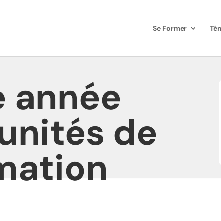
Se Former
Té
e année
unités de
mation