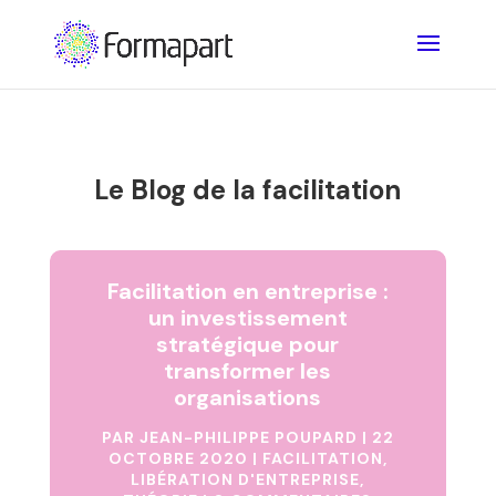
Le Blog de la facilitation
Facilitation en entreprise :
un investissement
stratégique pour
transformer les
organisations
PAR
JEAN-PHILIPPE POUPARD
|
22
OCTOBRE 2020
|
FACILITATION
,
LIBÉRATION D'ENTREPRISE
,