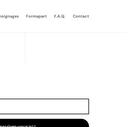
moignages
Formapart
F.A.Q.
Contact
Inscrivez-vous ici !